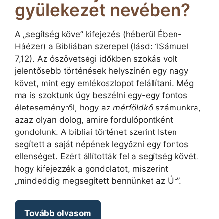
gyülekezet nevében?
A „segítség köve” kifejezés (héberül Ében-
Háézer) a Bibliában szerepel (lásd: 1Sámuel
7,12). Az ószövetségi időkben szokás volt
jelentősebb történések helyszínén egy nagy
követ, mint egy emlékoszlopot felállítani. Még
ma is szoktunk úgy beszélni egy-egy fontos
életeseményről, hogy az
mérföldkő
számunkra,
azaz olyan dolog, amire fordulópontként
gondolunk. A bibliai történet szerint Isten
segített a saját népének legyőzni egy fontos
ellenséget. Ezért állították fel a segítség kövét,
hogy kifejezzék a gondolatot, miszerint
„mindeddig megsegített bennünket az Úr”.
Tovább olvasom