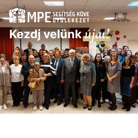
Kilépés
a
MENÜ
tartalomba
újat!
Kezdj velünk