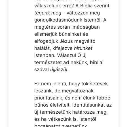
válaszolunk erre? A Biblia szerint
térjünk meg
– változzon meg
gondolkodásmódunk Istenről. A
megtérés során imádságban
elismerjük bűneinket és
elfogadjuk Jézus megváltó
halálát, kifejezve
hitünket
Istenben. Válaszul Ő új
természetet ad nekünk, bibliai
szóval
újjászül
.
Ez nem jelenti, hogy tökéletesek
leszünk, de megváltoznak
prioritásaink, és nem élünk többé
bűnös életvitelt. Identitásunkat az
új természetünk határozza meg,
és ha vétkezünk is, Istentől
bocsánatot nyerhetünk.