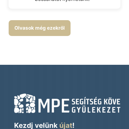
Olvasok még ezekről
Kezdj velünk
újat
!