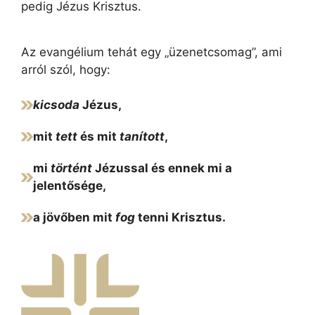
pedig Jézus Krisztus.
Az evangélium tehát egy „üzenetcsomag”, ami
arról szól, hogy:
kicsoda
Jézus,
mit
tett
és mit
tanított
,
mi
történt
Jézussal és ennek mi a
jelentősége,
a jövőben mit
fog
tenni Krisztus.