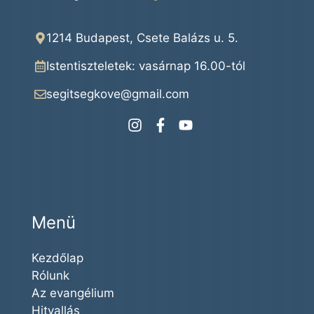
1214 Budapest, Csete Balázs u. 5.
Istentiszteletek: vasárnap 16.00
-tól
segitsegkove@gmail.com
Menü
Kezdőlap
Rólunk
Az evangélium
Hitvallás