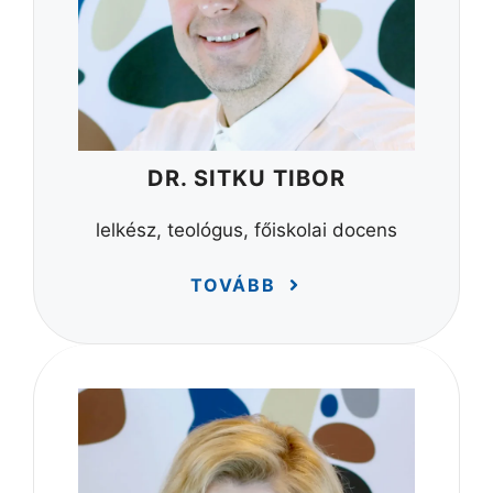
DR. SITKU TIBOR
lelkész, teológus, főiskolai docens
TOVÁBB