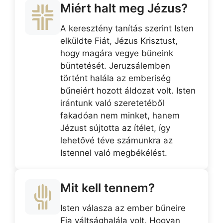
Miért halt meg Jézus?
A keresztény tanítás szerint Isten
elküldte Fiát, Jézus Krisztust,
hogy magára vegye bűneink
büntetését. Jeruzsálemben
történt halála az emberiség
bűneiért hozott áldozat volt. Isten
irántunk való szeretetéből
fakadóan nem minket, hanem
Jézust sújtotta az ítélet, így
lehetővé téve számunkra az
Istennel való megbékélést.
Mit kell tennem?
Isten válasza az ember bűneire
Fia váltsághalála volt. Hogyan