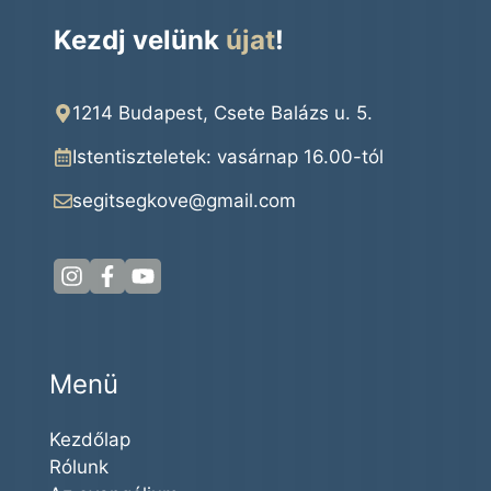
Kezdj velünk
újat
!
1214 Budapest, Csete Balázs u. 5.
Istentiszteletek: vasárnap 16.00
-tól
segitsegkove@gmail.com
Menü
Kezdőlap
Rólunk