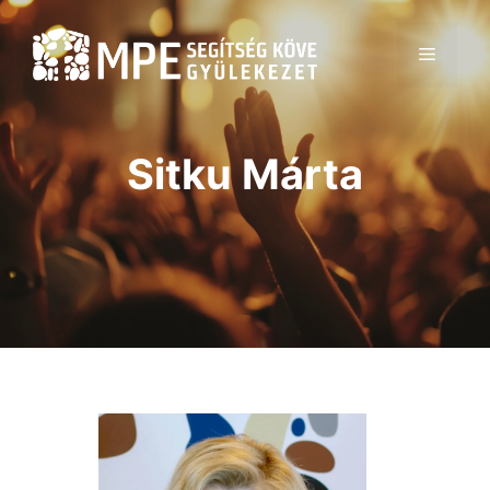
Kilépés
a
MENÜ
tartalomba
Sitku Márta