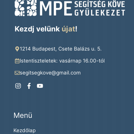
Kezdj velünk
újat
!
1214 Budapest, Csete Balázs u. 5.
Istentiszteletek: vasárnap 16.00
-tól
segitsegkove@gmail.com
Menü
Kezdőlap