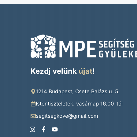
Kezdj velünk
újat
!
1214 Budapest, Csete Balázs u. 5.
Istentiszteletek: vasárnap 16.00
-tól
segitsegkove@gmail.com