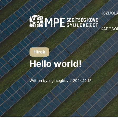
Kilépés
a
KEZDŐL
tartalomba
KAPCSO
Hírek
Hello world!
Written by
segitsegkove
2024.12.15.